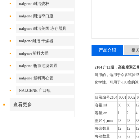
nalgene 耐洁烧杯
nalgene 耐洁窄口瓶
nalgene 耐洁美国 冻存器具
nalgene耐洁 干燥器
产品介绍
相
nalgene塑料大桶
nalgene 瓶顶过滤装置
2104
广口瓶，高密度聚乙
耐用的，适用于众多试验或
nalgene 塑料离心管
化学性。可用于-100度
NALGENE 广口瓶
目录编号2104
-0001
-0002
-
查看更多
容量,ml
30
60
1
容量,oz.
1
2
4
盖尺寸,mm
28
28
3
每盒数量
12
12
1
每箱数量
72
72
7