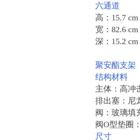
六通道
高：15.7 cm 
宽：82.6 cm 
深：15.2 cm 
聚安酯支架
结构材料
主体：高冲
排出塞：尼龙 1
阀：玻璃填
阀O型垫圈：B
尺寸