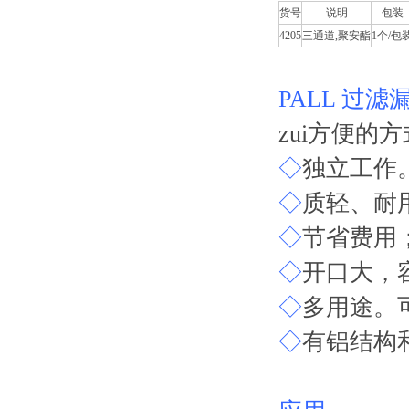
货号
说明
包装
4205
三通道,聚安酯
1个/包
PALL 过
zui方便的
◇
独立工作
◇
质轻、耐
◇
节省费用
◇
开口大，
◇
多用途。可
◇
有铝结构