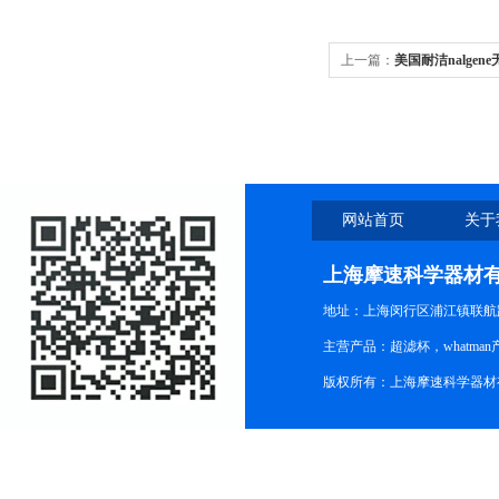
上一篇：
美国耐洁nalgene无
455-0500 455-100
网站首页
关于
上海摩速科学器材
地址：上海闵行区浦江镇联航路1
主营产品：超滤杯，whatm
版权所有：上海摩速科学器材