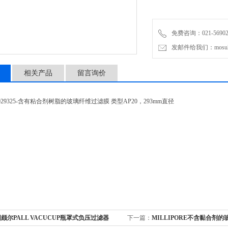
免费咨询：021-56902
发邮件给我们：mosu200
相关产品
留言询价
e AP2029325-含有粘合剂树脂的玻璃纤维过滤膜 类型AP20，293mm直径
颇尔PALL VACUCUP瓶罩式负压过滤器
下一篇：
MILLIPORE不含黏合剂