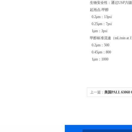
生物安全性：通过USP六级
起泡点-甲醇
0.2μm：13psi
0.25μm：7psi
1μm：3psi
甲醇标准流速（mL/min at 15
0.2μm：500
0.45μm：800
1μm：1000
上一篇：
美国PALL 63068 
无格栅,未灭菌 1包 每包100