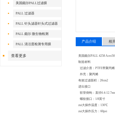
美国颇尔PALL过滤膜
PALL 过滤器
PALL 针头滤器针头式过滤器
PALL 颇尔 微生物检测
产品介绍
相
PALL 清洁度检测专用膜
查看更多
美国颇尔PALL 4258 Acro
制造材料
过滤介质：PTFE带聚丙
外壳：聚丙烯
有效过滤面积：20cm2
进出接口
软管倒钩：直径6.4-12.7m
螺纹接口：1/8英寸
zui大操作温度：130℃
zui大操作压力：60psi