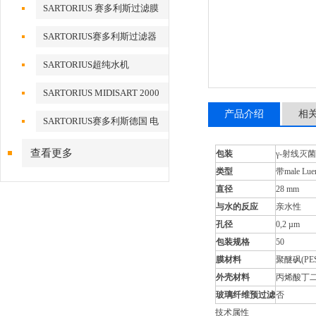
滤器
SARTORIUS 赛多利斯过滤膜
SARTORIUS赛多利斯过滤器
SARTORIUS超纯水机
SARTORIUS MIDISART 2000
产品介绍
相
SARTORIUS赛多利斯德国 电
子天平
查看更多
包装
γ-射线灭
类型
带male L
直径
28 mm
与水的反应
亲水性
孔径
0,2 µm
包装规格
50
膜材料
聚醚砜(PES
外壳材料
丙烯酸丁二
玻璃纤维预过滤
否
技术属性