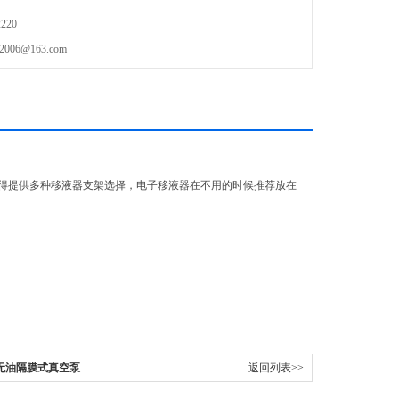
220
6@163.com
得提供多种移液器支架选择，电子移液器在不用的时候推荐放在
S无油隔膜式真空泵
返回列表>>