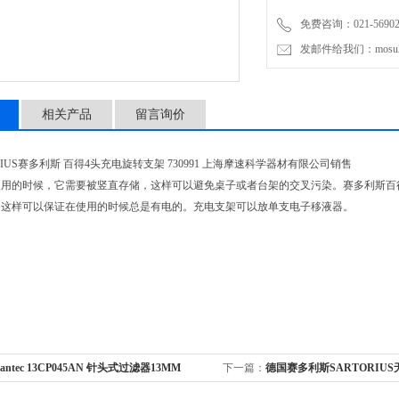
免费咨询：021-56902
发邮件给我们：mosu200
相关产品
留言询价
RIUS赛多利斯 百得4头充电旋转支架 730991 上海摩速科学器材有限公司销售
使用的时候，它需要被竖直存储，这样可以避免桌子或者台架的交叉污染。赛多利斯百
，这样可以保证在使用的时候总是有电的。充电支架可以放单支电子移液器。
vantec 13CP045AN 针头式过滤器13MM
下一篇：
德国赛多利斯SARTORIU
酸纤维素
16692