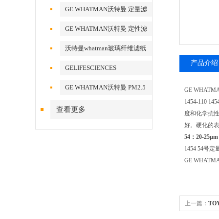
酯膜
GE WHATMAN沃特曼 定量滤
纸
GE WHATMAN沃特曼 定性滤
纸
沃特曼whatman玻璃纤维滤纸
产品介绍
GELIFESCIENCES
WHATMAN 转印记膜杂交膜
GE WHATMAN沃特曼 PM2.5
GE WHATMAN
专用产品
1454-110 145
查看更多
度和化学抗
好。硬化的
54
：20-25
μm
1454 54号定量
GE WHATMA
上一篇：
TO