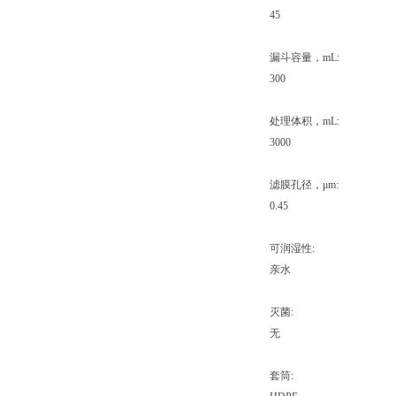
45
漏斗容量，mL:
300
处理体积，mL:
3000
滤膜孔径，μm:
0.45
可润湿性:
亲水
灭菌:
无
套筒: