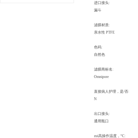
进口接头:
漏斗
滤膜材质:
亲水性 PTFE
色码:
自然色
滤膜商标名:
Omnipore
直接病人护理，是/否:
N
出口接头:
通用瓶口
zui高操作温度，°C: