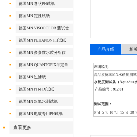
德国MN 卷状PH试纸
德国MN 定性试纸
德国MN VISOCOLOR 测试盒
德国MN PEHANON PH试纸
产品介绍
相
德国MN 多参数水质分析仪
德国MN QUANTOFIX半定量
详细说明:
测试条
高品质德国MN水硬度测
德国MN 过滤纸
水硬度测试条
（Aquad
德国MN PH-FIX试纸
产品编号：
912
01
德国MN 双氧水测试纸
测试范围：
o
o
o
o
o
0
d- 5
d-10
d– 15
d- 20
德国MN 电镀专用PH试纸
查看更多