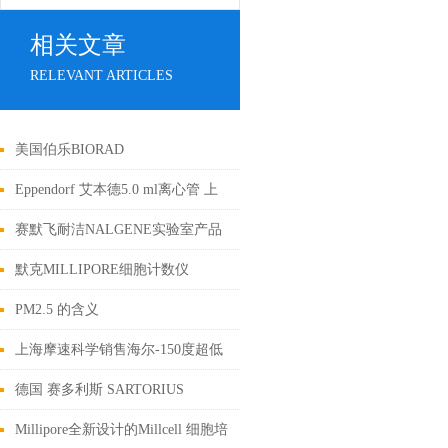
相关文章
RELEVANT ARTICLES
美国伯乐BIORAD
Eppendorf 艾本德5.0 ml离心管 上
海摩速科学器材有限公司销售
赛默飞耐洁NALGENE实验室产品
代理 上海摩速 4008087828
默克MILLIPORE细胞计数仪
Scepter 2.0
PM2.5 的含义
上海摩速科学销售海尔-150度超低
温冰箱
德国 赛多利斯 SARTORIUS
VIVASPIN超滤离心管上海摩速
Millipore全新设计的Millcell 细胞培