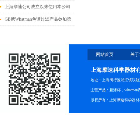
养流程
上海摩速公司成立以来使用本公司
产品发表论文情况汇总
GE携Whatman色谱过滤产品参加第
四届色谱学术报告会
网站首页
关于
上海摩速科学器材
地址：上海闵行区浦江镇联航路1
主营产品：超滤杯，whatm
版权所有：上海摩速科学器材