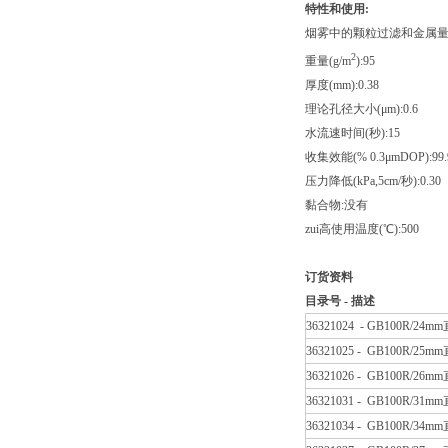
特性和使用:
烟雾中的颗粒过滤和金属
2
重量(g/m
):95
厚度(mm):0.38
理论孔径大小(
μ
m):0.6
水流速时间(秒):15
收集效能(% 0.3
μ
mDOP):99.
压力降低(kPa,5cm/秒):0.30
黏合物:没有
zui高使用温度(℃):500
订货资料
目录号 - 描述
36321024 - GB100R/
36321025 - GB100R/
36321026 - GB100R/
36321031 - GB100R/
36321034 - GB100R/