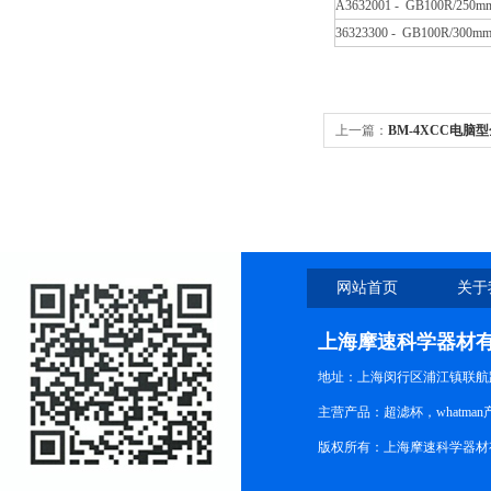
A3632001 - GB100R/2
36323300 - GB100R/3
上一篇：
BM-4XCC电脑
网站首页
关于
上海摩速科学器材
地址：上海闵行区浦江镇联航路1
主营产品：超滤杯，whatm
版权所有：上海摩速科学器材