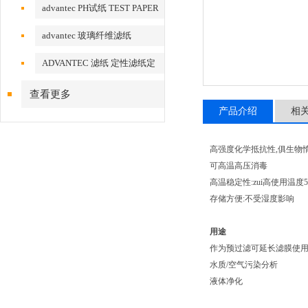
advantec PH试纸 TEST PAPER
advantec 玻璃纤维滤纸
ADVANTEC 滤纸 定性滤纸定
量滤纸
查看更多
产品介绍
相
高强度化学抵抗性,俱生物
可高温高压消毒
高温稳定性:zui高使用温度5
存储方便:不受湿度影响
用途
作为预过滤可延长滤膜使
水质/空气污染分析
液体净化