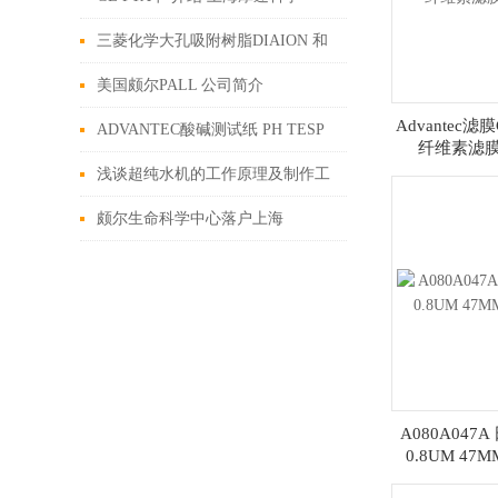
三菱化学大孔吸附树脂DIAION 和
SEPABEADS 上海摩速科学
美国颇尔PALL 公司简介
Advantec滤膜
ADVANTEC酸碱测试纸 PH TESP
纤维素滤膜 0
PAPER介绍
浅谈超纯水机的工作原理及制作工
艺
颇尔生命科学中心落户上海
A080A047A
0.8UM 4