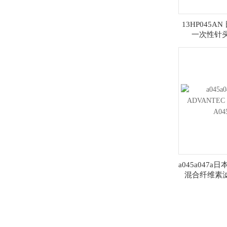
13HP045AN
一次性针头
0.45U
a045a047a
混合纤维素滤膜