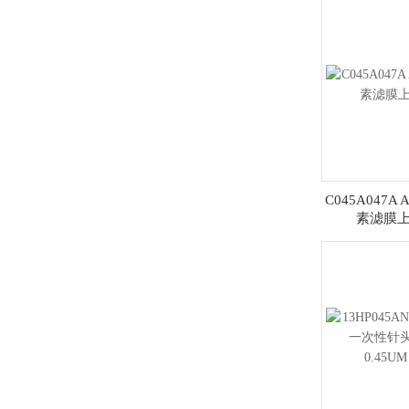
C045A047A 
素滤膜