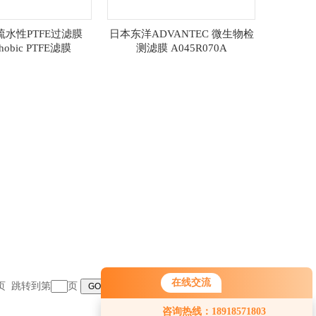
ec疏水性PTFE过滤膜
日本东洋ADVANTEC 微生物检
hobic PTFE滤膜
测滤膜 A045R070A
050A047A
在线交流
末页 跳转到第
页
咨询热线：18918571803