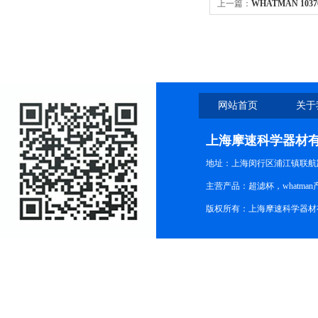
上一篇：
WHATMAN 103
PM2.540MM*42M
网站首页
关于
上海摩速科学器材
地址：上海闵行区浦江镇联航路1
主营产品：超滤杯，whatm
版权所有：上海摩速科学器材