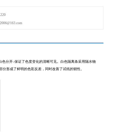
220
6@163.com
白色分开
–
保证了色度变化的清晰可见。白色隔离条采用隔水物
部分形成了鲜明的色彩反差，同时改善了试纸的韧性。