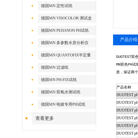
德国MN 定性试纸
德国MN VISOCOLOR 测试盒
德国MN PEHANON PH试纸
产品介绍
德国MN 多参数水质分析仪
德国MN QUANTOFIX半定量
双
DUOTEST
测试条
双色
试
MN
PH
德国MN 过滤纸
质，保证两
德国MN PH-FIX试纸
产品名称
德国MN 双氧水测试纸
DUOTEST pH
DUOTEST pH 1
德国MN 电镀专用PH试纸
DUOTEST pH 
查看更多
DUOTEST pH 
DUOTEST pH 7
DUOTEST pH 9