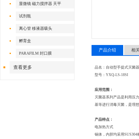
显微镜 磁力搅拌器 天平
试剂瓶
离心管 移液器吸头
孵育盒
产品介绍
相
PARAFILM 封口膜
查看更多
品名：自动型手提式灭菌
型号：YXQ-LS-18SI
应用范围：
灭菌器系列产品是利用压
基等进行消毒灭菌，是理
产品特点：
电加热方式
锅体，内胆均采用SUS30