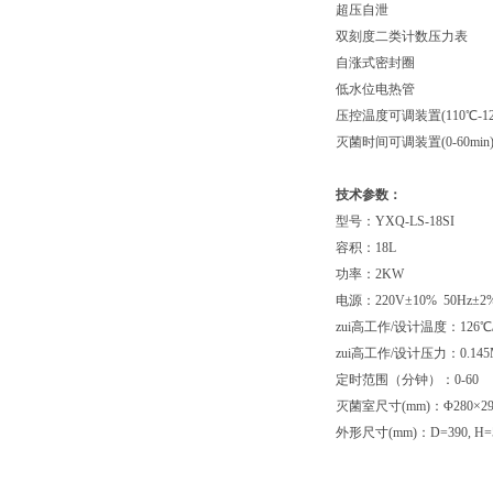
超压自泄
双刻度二类计数压力表
自涨式密封圈
低水位电热管
压控温度可调装置(110℃-12
灭菌时间可调装置(0-60min
技术参数：
型号：YXQ-LS-18SI
容积：18L
功率：2KW
电源：220V±10% 50Hz±2
zui高工作/设计温度：126℃/
zui高工作/设计压力：0.145MP
定时范围（分钟）：0-60
灭菌室尺寸(mm)：Φ280×29
外形尺寸(mm)：D=390, H=