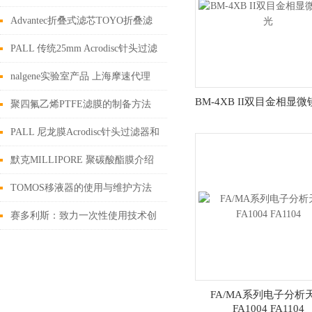
Advantec折叠式滤芯TOYO折叠滤
芯 上海摩速代理
PALL 传统25mm Acrodisc针头过滤
器 上海摩速科学器材有限公司
nalgene实验室产品 上海摩速代理
BM-4XB II双目金相显微
聚四氟乙烯PTFE滤膜的制备方法
及其应用
PALL 尼龙膜Acrodisc针头过滤器和
圆盘过滤膜片上海摩速科学器材有
默克MILLIPORE 聚碳酸酯膜介绍
限公司代理4008087828
TOMOS移液器的使用与维护方法
赛多利斯：致力一次性使用技术创
新与推广 生物器材网专访转载
FA/MA系列电子分析
FA1004 FA1104