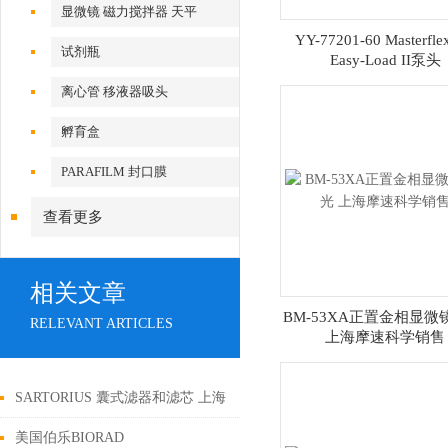
显微镜 磁力搅拌器 天平
YY-77201-60 Masterflex
试剂瓶
Easy-Load II泵头
离心管 移液器吸头
孵育盒
PARAFILM 封口膜
查看更多
相关文章
BM-53XA正置金相显微
RELEVANT ARTICLES
上海摩速科学销售
SARTORIUS 囊式滤器和滤芯 上海
摩速
美国伯乐BIORAD