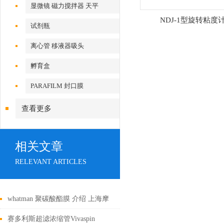
显微镜 磁力搅拌器 天平
NDJ-1型旋转粘度
试剂瓶
离心管 移液器吸头
孵育盒
PARAFILM 封口膜
查看更多
相关文章
RELEVANT ARTICLES
whatman 聚碳酸酯膜 介绍 上海摩
速代理
赛多利斯超滤浓缩管Vivaspin