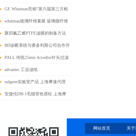
Turbo4荣耀上市
GE Whatman亮相“第六届第三方检
测发展论坛”
whatman玻璃纤维素膜 玻璃微纤维
滤纸介绍 上海摩速代理
聚四氟乙烯PTFE滤膜的制备方法
及其应用
BD诊断系统与赛多利斯公司合作开
发即用型预填充培养基产品
PALL 传统25mm Acrodisc针头过滤
器 上海摩速科学器材有限公司
advantec 工业滤纸
nalgene实验室产品 上海摩速代理
安捷伦DB-1毛细管色谱柱 上海摩
速科学器材有限公司销售
网站首页
关于