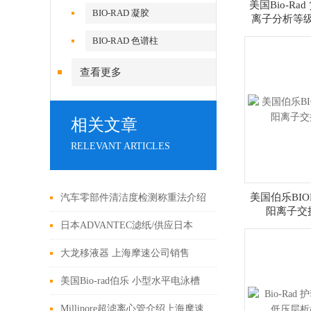
美国Bio-Rad
BIO-RAD 凝胶
离子分析等级树
BIO-RAD 色谱柱
查看更多
相关文章
RELEVANT ARTICLES
美国伯乐BIORA
汽车零部件清洁度检测称重法介绍
阳离子交换 
日本ADVANTEC滤纸/供应日本
ADVANTEC滤纸 上海摩速
大龙移液器 上海摩速公司销售
4008087828
4008087828
美国Bio-rad伯乐 小型水平电泳槽
Mini-Sub Cell GT Cell上海摩速
Millipore超滤离心管介绍上海摩速