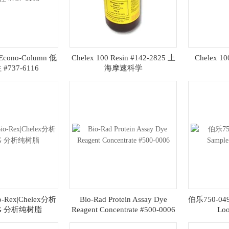
Econo-Column 低
Chelex 100 Resin #142-2825 上
Chelex 10
737-6116
海摩速科学
io-Rex|Chelex分析
Bio-Rad Protein Assay Dye
伯乐750-049
G 分析纯树脂
Reagent Concentrate #500-0006
Lo