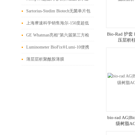
公司现货销售
Sartorius-Stedim Biotech无菌单片包
装微生物检测滤膜上海摩速代理
上海摩速科学销售海尔-150度超低
Bio-Rad 护套 
温冰箱
GE Whatman亮相“第六届第三方检
压层析柱 #
测发展论坛”
Luminometer BioFix®Lumi-10便携
式水质毒性分析仪
薄层层析聚酰胺薄膜
bio-rad AG|B
级树脂A