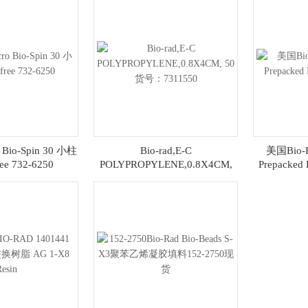
o Bio-Spin 30 小柱
Bio-rad,E-C
美国Bio-
ee 732-6250
POLYPROPYLENE,0.8X4CM,
Prepacke
50 货号：7311550