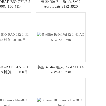
AD BIO-GEL P-2
美国伯乐 Bio-Beads SM-2
00G 150-4114
Adsorbents #152-3920
O-RAD 142-1431
美国Bio-Rad伯乐142-1441 AG
X8 树脂, 50–100目
50W-X8 Resin