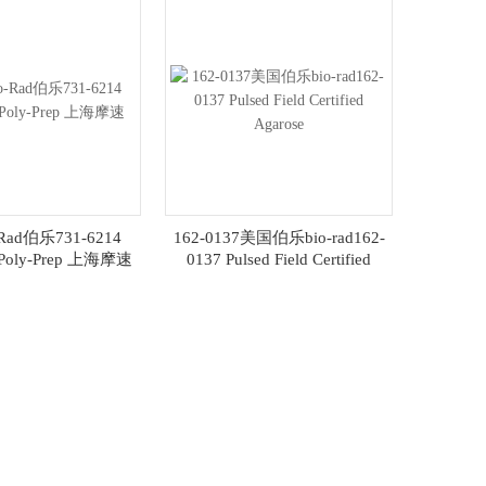
Rad伯乐731-6214
162-0137美国伯乐bio-rad162-
d Poly-Prep 上海摩速
0137 Pulsed Field Certified
Agarose