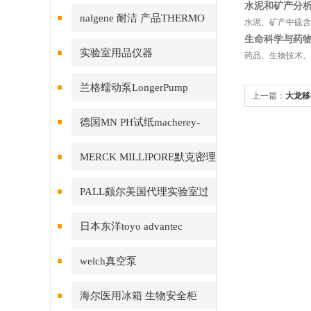
水泥和矿产分
nalgene 耐洁 产品THERMO
水泥、矿产中硫含
生命科学与药
赛默飞
实验室用品仪器
药品、生物技术、
兰格蠕动泵LongerPump
上一篇：
大龙移液
德国MN PH试纸macherey-
nagel
MERCK MILLIPORE默克密理
博产品
PALL颇尔美国代理实验室过
滤产品
日本东洋toyo advantec
welch真空泵
海尔医用冰箱 生物安全柜