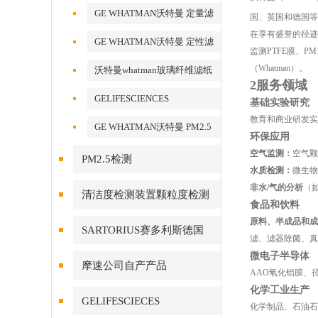
酯膜
GE WHATMAN沃特曼 定量滤
国、英国和德国等
纸
在享有盛誉的径迹蚀刻
GE WHATMAN沃特曼 定性滤
监测PTFE膜、P
纸
（Whatman）。
沃特曼whatman玻璃纤维滤纸
2服务领域
GELIFESCIENCES
基础实验研究
WHATMAN 转印记膜杂交膜
教育和商业研发实
GE WHATMAN沃特曼 PM2.5
环保应用
专用产品
空气监测：
空气颗
PM2.5检测
水质检测：
微生物
非水/气的分析
（
清洁度检测装置颗粒度检测
食品和饮料
原料、半成品和成
SARTORIUS赛多利斯德国
滤、滤器除菌、真
微电子半导体
摩速公司自产产品
AAO氧化铝膜、径迹
化学工业生产
GELIFESCIECES
化学制品、石油石