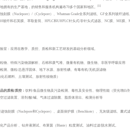
[1]
地拥有的生产基地，的销售和服务机构遍布70多个国家和地区。
膜（Nuclepore）/（Cyclepore）、Whatman Grade全系列滤纸、GF全系列玻
M10玻纤和石英膜、萃取套筒、HPLC和UHPLC针头式/非针头式滤器、NC膜、ME膜、
验室：应用在教学、质控、质检和新工艺研发的基础分析领域。
粒物、特殊污染物源解析、石棉和废气堆、微量有机物、微生物、非医学呼吸应用
检测、微粒/总悬浮固体、地下水源、放射性碘、有毒有机/无机沥滤物
如化石燃料、土壤测试、放射性核物质）
品的质检/质控：
饮料/食品微生物及污染检测、毒性及安全性、物理性能（荧光增白剂
空过滤装置、溶剂/酸/碱、气体过滤除菌、脂质体溶出、检测分析等
蚀刻膜（Nuclepore和Cyclepore）、桌面保护膜（Benchkote）、无灰级滤纸
化产品分析 、钻井液测试、布莱茵（Blanie）粒度测试、油料过滤/脱水测试。