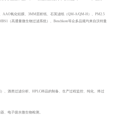
纤滤纸、AAO氧化铝膜、3MM层析纸、石英滤纸（QM-A/QM-H）、PM2.5
MBS1（高通量微生物过滤系统）、Benchkote等众多品规均来自沃特曼
）、酒类过滤分析、HPLC样品的制备、生产过程监控、纯化、终过
、囊式滤器、电子级水微生物检测。