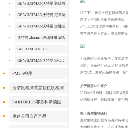
化铝AAO模板
GE WHATMAN沃特曼 聚碳酸
酯膜
21日下午,青岛市药监局就药
GE WHATMAN沃特曼 定量滤
态度；但同时提出很难解决温、
纸
GE WHATMAN沃特曼 定性滤
品”，因为其湿度严重超标，同
在常温条件下存放。温度控制度
纸
沃特曼whatman玻璃纤维滤纸
GELIFESCIENCES
WHATMAN 转印记膜杂交膜
为保障药品质量安全，在青岛市
GE WHATMAN沃特曼 PM2.5
台阶。该系列产品zui大的优
专用产品
凉”舒适。海尔药品保存箱，是*
PM2.5检测
关于新版GSP简介
清洁度检测装置颗粒度检测
2013年2月19日，新版GS
格的硬杠杆。新版规范主要在药
SARTORIUS赛多利斯德国
关于海尔生物医疗
摩速公司自产产品
海尔生物医疗暨青岛海尔特种电
生物样本库切入，旨在成为的生