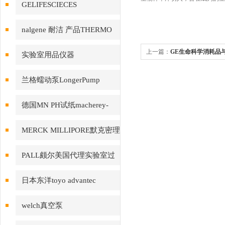
GELIFESCIECES
nalgene 耐洁 产品THERMO
赛默飞
上一篇：
GE生命科学消耗品与
实验室用品仪器
讨会在长春成功举办
兰格蠕动泵LongerPump
德国MN PH试纸macherey-
nagel
MERCK MILLIPORE默克密理
博产品
PALL颇尔美国代理实验室过
滤产品
日本东洋toyo advantec
welch真空泵