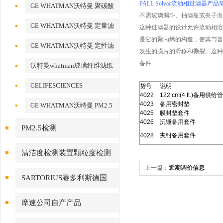
化铝AAO模板
PALL Solvac流动相过滤器产品
GE WHATMAN沃特曼 聚碳酸
不需玻璃漏斗、抽滤瓶或夹子而
酯膜
GE WHATMAN沃特曼 定量滤
这种过滤器的设计允许流动相溶
是它的聚丙烯的构造，使其与普
纸
GE WHATMAN沃特曼 定性滤
发生的膜片的滑移和撕裂。这种
纸
备件
沃特曼whatman玻璃纤维滤纸
GELIFESCIENCES
货号
说明
4022
122 cm
(4 ft.)
备用供给管
WHATMAN 转印记膜杂交膜
4023
备用密封垫
GE WHATMAN沃特曼 PM2.5
4025
膜封垫套件
专用产品
4026
沉锤备用套件
PM2.5检测
4028
夹钳备用套件
清洁度检测装置颗粒度检测
上一篇：
近期调价信息
SARTORIUS赛多利斯德国
摩速公司自产产品