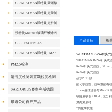
化铝AAO模板
GE WHATMAN沃特曼 聚碳酸
酯膜
GE WHATMAN沃特曼 定量滤
纸
GE WHATMAN沃特曼 定性滤
纸
沃特曼whatman玻璃纤维滤纸
产品介绍
相
GELIFESCIENCES
WHATMAN 转印记膜杂交膜
GE WHATMAN沃特曼 PM2.5
WHATMAN ReZist针头式滤
专用产品
WHATMAN ReZist针头式滤
PM2.5检测
ReZist针头式滤器，30 mm，
ReZist针头式滤器
清洁度检测装置颗粒度检测
疏水PTFE膜
的化学抗性，抗标准的有机
SARTORIUS赛多利斯德国
13 mm直径滤器与Mini
吸附量极低< 10 μl，充
摩速公司自产产品
聚丙烯底衬
*的化学抗性