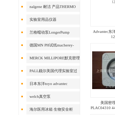
nalgene 耐洁 产品THERMO
赛默飞
实验室用品仪器
Advantec
兰格蠕动泵LongerPump
1
德国MN PH试纸macherey-
nagel
MERCK MILLIPORE默克密理
博产品
PALL颇尔美国代理实验室过
滤产品
日本东洋toyo advantec
welch真空泵
美国密理博M
PLAC04310 44
海尔医用冰箱 生物安全柜
圆片