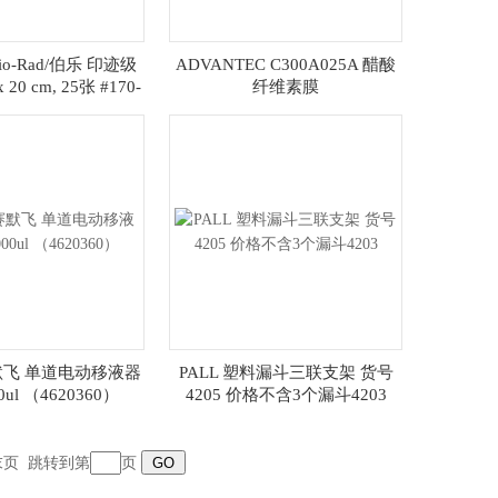
Bio-Rad/伯乐 印迹级
ADVANTEC C300A025A 醋酸
 20 cm, 25张 #170-
纤维素膜
3956
赛默飞 单道电动移液器
PALL 塑料漏斗三联支架 货号
00ul （4620360）
4205 价格不含3个漏斗4203
末页
跳转到第
页