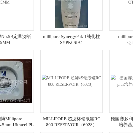
东洋No.5B定量滤纸
millipore SynergyPak 1纯化柱
milli
25MM
SYPK0SIA1
Q
illipore
MILLIPORE 超滤杯储液罐RC
德国赛多利斯Sa
.5mm Ultracel PL
800 RESERVOIR（6028）
培养基过
型超滤膜